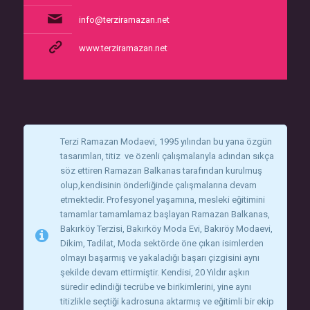
info@terziramazan.net
www.terziramazan.net
Terzi Ramazan Modaevi, 1995 yılından bu yana özgün
tasarımları, titiz ve özenli çalışmalarıyla adından sıkça
söz ettiren Ramazan Balkanas tarafından kurulmuş
olup,kendisinin önderliğinde çalışmalarına devam
etmektedir. Profesyonel yaşamına, mesleki eğitimini
tamamlar tamamlamaz başlayan Ramazan Balkanas,
Bakırköy Terzisi, Bakırköy Moda Evi, Bakıröy Modaevi,
Dikim, Tadilat, Moda sektörde öne çıkan isimlerden
olmayı başarmış ve yakaladığı başarı çizgisini aynı
şekilde devam ettirmiştir. Kendisi, 20 Yıldır aşkın
süredir edindiği tecrübe ve birikimlerini, yine aynı
titizlikle seçtiği kadrosuna aktarmış ve eğitimli bir ekip