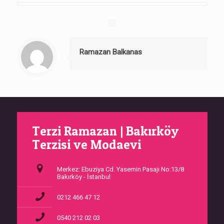
Ramazan Balkanas
Terzi Ramazan | Bakırköy
Terzisi ve Modaevi
Merkez: Ebuziya Cd. Yasemin Pasajı No:13/8
Bakırköy - İstanbul
0212 466 47 12
0540 212 02 03