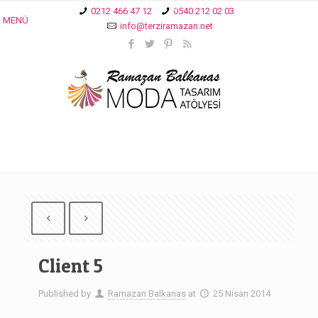
0212 466 47 12
0540 212 02 03
MENÜ
info@terziramazan.net
Client 5
Published by
Ramazan Balkanas
at
25 Nisan 2014