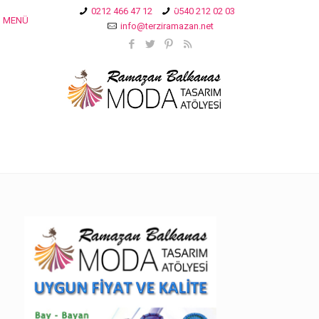
0212 466 47 12
0540 212 02 03
MENÜ
info@terziramazan.net