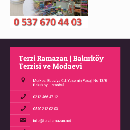
Terzi Ramazan | Bakırköy
Terzisi ve Modaevi
Merkez: Ebuziya Cd. Yasemin Pasajı No:13/8
Bakırköy - İstanbul
0212 466 47 12
0540 212 02 03
info@terziramazan.net